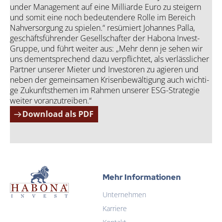
under Manage­ment auf eine Mil­li­ar­de Euro zu stei­gern
und somit eine noch bedeu­ten­de­re Rol­le im Bereich
Nah­ver­sor­gung zu spie­len.“ resü­miert Johan­nes Pal­la,
geschäfts­füh­ren­der Gesell­schaf­ter der Hab­o­na Invest-
Grup­pe, und führt wei­ter aus:
„
Mehr denn je sehen wir
uns dem­entspre­chend dazu ver­pflich­tet, als ver­läss­li­cher
Part­ner unse­rer Mie­ter und Inves­to­ren zu agie­ren und
neben der gemein­sa­men Kri­sen­be­wäl­ti­gung auch wich­ti­
ge Zukunfts­the­men im Rah­men unse­rer ESG-Stra­te­gie
wei­ter vor­an­zu­trei­ben.“
Download als PDF
Habona Invest GmbH
Mehr Informationen
Unternehmen
Habona Invest GmbH
Karriere