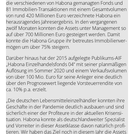
die ver­schie­de­nen von Hab­o­na gema­nag­ten Fonds und
81 Immo­bi­li­en-Trans­ak­tio­nen mit einem Gesamt­vo­lu­men
von rund 420 Mil­lio­nen Euro ver­zeich­ne­te Hab­o­na ein
her­aus­ra­gen­des Jah­res­er­geb­nis. In den ver­gan­ge­nen
zwölf Mona­ten konn­ten die Assets unter Manage­ment so
auf über 700 Mil­lio­nen Euro gestei­gert wer­den. Damit
konn­te die Hab­o­na Grup­pe ihr betreu­tes Immo­bi­li­en­ver­
mö­gen um über 75% stei­gern.
Dar­über hin­aus hat der 2015 auf­ge­leg­te Publi­kums-AIF
„
Hab­o­na Ein­zel­han­dels­fonds 04“ mit sei­ner plan­mä­ßi­gen
Auf­lö­sung im Som­mer 2020 und einem Ver­kaufs­vo­lu­men
von über 100 Mio. Euro für sei­ne Anle­ger eine deut­lich
über den Pro­gno­se­wert lie­gen­de Vor­steu­er­ren­di­te von
ca. 10% p.a. erzielt.
„
Die deut­schen Lebens­mit­tel­ein­zel­händ­ler konn­ten ihre
Geschäf­te in der Pan­de­mie deut­lich aus­bau­en und sind
sicher­lich einer der Pro­fi­teu­re in der aktu­el­len Kri­sen­si­
tua­ti­on. Hab­o­na konn­te als deutsch­land­wei­ter Spe­zia­list
und Vor­rei­ter in die­ser Asset­klas­se davon natür­lich pro­fi­
tie­ren. Wir haben das Ziel noch in die­sem Jahr die Assets