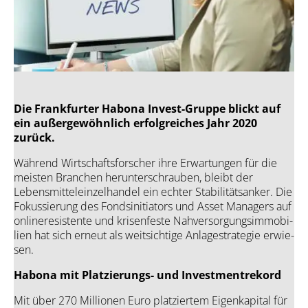
Die Frank­fur­ter Hab­o­na Invest-Grup­pe blickt auf
ein außer­ge­wöhn­lich erfolg­rei­ches Jahr 2020
zurück.
Wäh­rend Wirt­schafts­for­scher ihre Erwar­tun­gen für die
meis­ten Bran­chen her­un­ter­schrau­ben, bleibt der
Lebens­mit­tel­ein­zel­han­del ein ech­ter Sta­bi­li­täts­an­ker. Die
Fokus­sie­rung des Fonds­in­itia­tors und Asset Mana­gers auf
online­re­sis­ten­te und kri­sen­fes­te Nah­ver­sor­gungs­im­mo­bi­
li­en hat sich erneut als weit­sich­ti­ge Anla­ge­stra­te­gie erwie­
sen.
Hab­o­na mit Plat­zie­rungs- und Invest­ment­re­kord
Mit über 270 Mil­lio­nen Euro plat­zier­tem Eigen­ka­pi­tal für