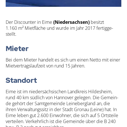
Der Dis­coun­ter in Eime
(Nie­der­sach­sen)
besitzt
1.160 m² Miet­flä­che und wur­de im Jahr 2017 fer­tig­ge­
stellt.
Mie­ter
Bei dem Mie­ter han­delt es sich um einen Net­to mit einer
Miet­ver­trags­lauf­zeit von rund 15 Jah­ren.
Stand­ort
Eime ist im nie­der­säch­si­schen Land­kreis Hil­des­heim,
rund 40 km süd­lich von Han­no­ver gele­gen. Die Gemein­
de gehört der Samt­ge­mein­de Lei­ne­berg­land an, die
ihren Ver­wal­tungs­sitz in der Stadt Gro­nau (Lei­ne) hat. In
Eime leben gut 2.600 Ein­woh­ner, die sich auf 5 Orts­tei­le
ver­tei­len. Ver­kehr­lich ist die Gemein­de über die B 240