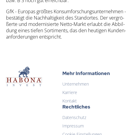
bzw. B 3 noch gut erreich­bar.
GfK - Euro­pas größ­tes Kon­sum­for­schungs­un­ter­neh­men -
bestä­tigt die Nach­hal­tig­keit des Stand­or­tes. Der ver­grö­
ßer­te und moder­ni­sier­te Net­to-Markt erlaubt die Abbil­
dung eines tie­fen Sor­ti­ments, das den heu­ti­gen Kun­den­
an­for­de­run­gen ent­spricht.
Habona Invest GmbH
Mehr Informationen
Unternehmen
Habona Invest GmbH
Karriere
Kontakt
Rechtliches
Datenschutz
Impressum
Cookie Einstellungen