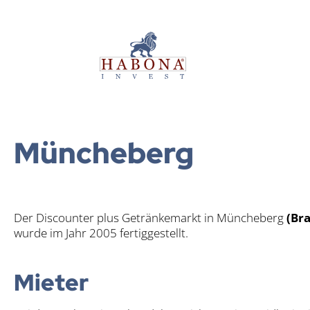
Habona Invest GmbH
Habona Invest GmbH
Mün­che­berg
Der Dis­coun­ter plus Geträn­ke­markt in Mün­che­berg
(Bra
wur­de im Jahr 2005 fer­tig­ge­stellt.
Mie­ter