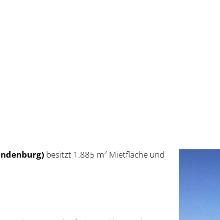
n­den­burg)
besitzt 1.885 m² Miet­flä­che und