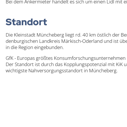
Bei dem Anker­mie­ter han­delt es sich um einen Lidl mit ein
Stand­ort
Die Klein­stadt Mün­che­berg liegt rd. 40 km öst­lich der Ber
den­bur­gi­schen Land­kreis Mär­kisch-Oder­land und ist übe
in die Regi­on ein­ge­bun­den.
GfK - Euro­pas größ­tes Kon­sum­for­schungs­un­ter­neh­men - b
Der Stand­ort ist durch das Kopp­lungs­po­ten­zi­al mit KiK un
wich­tigs­te Nah­ver­sor­gungs­stand­ort in Mün­che­berg.