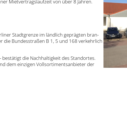
er Miet­ver­trags­lauf­zeit von über 8 Jah­ren.
­li­ner Stadt­gren­ze im länd­lich gepräg­ten bran­
r die Bun­des­stra­ßen B 1, 5 und 168 ver­kehr­lich
estä­tigt die Nach­hal­tig­keit des Stand­or­tes.
d dem ein­zi­gen Voll­sor­ti­ments­an­bie­ter der