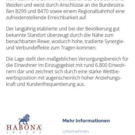
Wei­den und weist durch Anschlüs­se an die Bun­des­stra­
ßen B299 und B470 sowie einem Regio­nal­bahn­hof eine
zufrie­den­stel­len­de Erreich­bar­keit auf.
Der lang­jäh­rig eta­blier­te und bei der Bevöl­ke­rung gut
bekann­te Stand­ort über­zeugt durch die Nähe zum
benach­bar­ten Rewe, wodurch hohe, tra­dier­te Syn­er­gie-
und Ver­bund­ef­fek­te zum Tra­gen kom­men.
Die Lage stellt den maß­geb­li­chen Ver­sor­gungs­be­reich für
die Ein­woh­ner im Ein­zugs­ge­biet mit rund 6.800 Ein­woh­
nern dar und zeich­net sich durch eine star­ke Wett­be­
werbs­po­si­ti­on mit augen­schein­lich hoher Anzie­hungs­
kraft und Kun­den­fre­quen­tie­rung aus.
Habona Invest GmbH
Mehr Informationen
Unternehmen