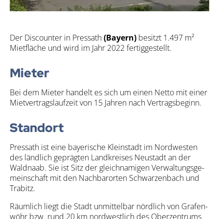
Der Dis­coun­ter in Pres­sath
(Bay­ern)
besitzt 1.497 m²
Miet­flä­che und wird im Jahr 2022 fer­tig­ge­stellt.
Mie­ter
Bei dem Mie­ter han­delt es sich um einen Net­to mit einer
Miet­ver­trags­lauf­zeit von 15 Jah­ren nach Ver­trags­be­ginn.
Stand­ort
Pres­sath ist eine baye­ri­sche Klein­stadt im Nord­wes­ten
des länd­lich gepräg­ten Land­krei­ses Neu­stadt an der
Wald­na­ab. Sie ist Sitz der gleich­na­mi­gen Ver­wal­tungs­ge­
mein­schaft mit den Nach­bar­or­ten Schwar­zen­bach und
Tra­bitz.
Räum­lich liegt die Stadt unmit­tel­bar nörd­lich von Gra­fen­
wöhr bzw. rund 20 km nord­west­lich des Ober­zen­trums