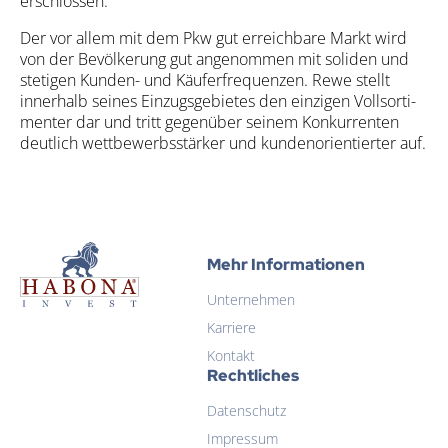
erschlos­sen.
Der vor allem mit dem Pkw gut erreich­ba­re Markt wird
von der Bevöl­ke­rung gut ange­nom­men mit soli­den und
ste­ti­gen Kun­den- und Käu­fer­fre­quen­zen. Rewe stellt
inner­halb sei­nes Ein­zugs­ge­bie­tes den ein­zi­gen Voll­sor­ti­
men­ter dar und tritt gegen­über sei­nem Kon­kur­ren­ten
deut­lich wett­be­werbs­stär­ker und kun­den­ori­en­tier­ter auf.
Habona Invest GmbH
Mehr Informationen
Unternehmen
Habona Invest GmbH
Karriere
Kontakt
Rechtliches
Datenschutz
Impressum