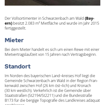
Der Voll­sor­ti­men­ter in Schwar­zen­bach am Wald
(Bay­
ern)
besitzt 2.083 m² Miet­flä­che und wur­de im Jahr 2015
fer­tig­ge­stellt.
Mie­ter
Bei dem Mie­ter han­delt es sich um einen Rewe mit einer
Miet­ver­trags­lauf­zeit von 15 Jah­ren nach Ver­trags­be­ginn.
Stand­ort
Im Nor­den des baye­ri­schen Land¬kreises Hof liegt die
Gemein­de Schwar­zen­bach am Wald in der Regi­on Fran­
ken­wald zwi­schen Hof (26 km öst¬lich) und Kro­nach
(30 km west­lich). Ver­kehr­lich ist die Gemein­de über
Staats­stra­ßen (St2194/​St2211) und die Bun­des­stra­ße
B173 für die ber­gi­ge Topo­gra­fie des Land­krei­ses adäquat