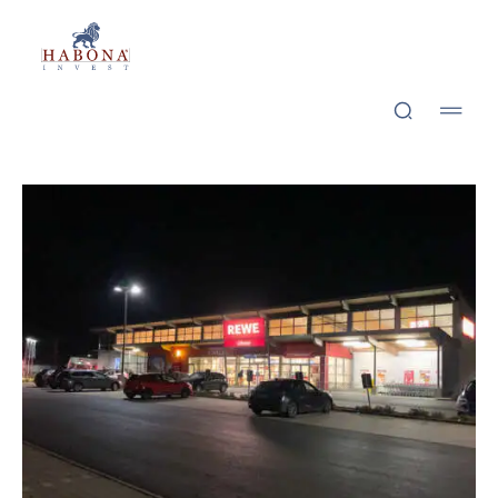
Habona Invest GmbH
Habona Invest GmbH
Schwar­zen­bach am Wald