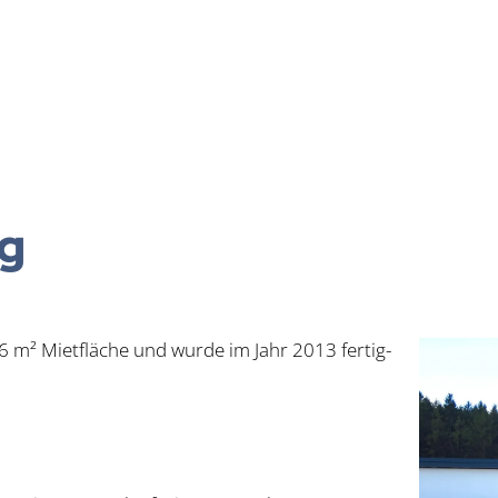
rg
 m² Miet­flä­che und wur­de im Jahr 2013 fer­tig­