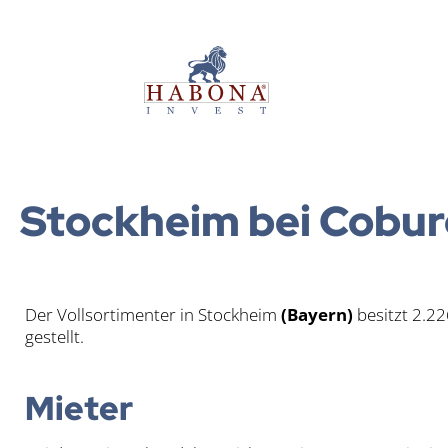
Habona Invest GmbH
Habona Invest GmbH
Stock­heim bei Cobu
Der Voll­sor­ti­men­ter in Stock­heim
(Bay­ern)
besitzt 2.226
ge­stellt.
Mie­ter