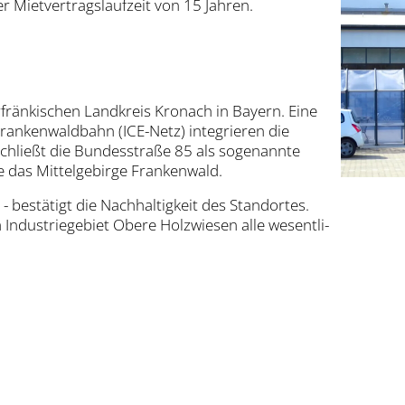
Miet­ver­trags­lauf­zeit von 15 Jah­ren.
frän­ki­schen Land­kreis Kro­nach in Bay­ern. Eine
n­ken­wald­bahn (ICE-Netz) inte­grie­ren die
schließt die Bun­des­stra­ße 85 als soge­nann­te
e das Mit­tel­ge­bir­ge Fran­ken­wald.
bestä­tigt die Nach­hal­tig­keit des Stand­or­tes.
 Indus­trie­ge­biet Obe­re Holz­wie­sen alle wesent­li­