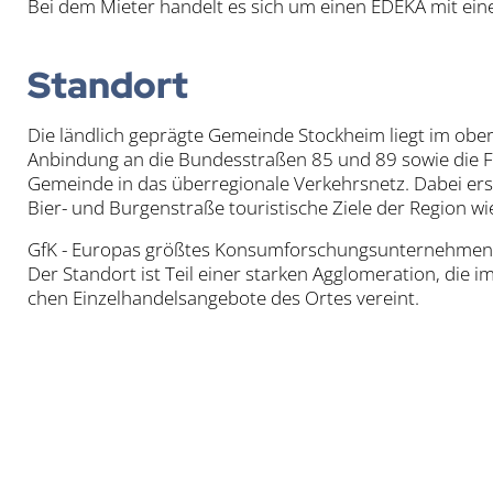
Bei dem Mie­ter han­delt es sich um einen EDE­KA mit einer 
Stand­ort
Die länd­lich gepräg­te Gemein­de Stock­heim liegt im ober­
Anbin­dung an die Bun­des­stra­ßen 85 und 89 sowie die Fra
Gemein­de in das über­re­gio­na­le Ver­kehrs­netz. Dabei er
Bier- und Bur­gen­stra­ße tou­ris­ti­sche Zie­le der Regi­on wi
GfK - Euro­pas größ­tes Kon­sum­for­schungs­un­ter­neh­men - 
Der Stand­ort ist Teil einer star­ken Agglo­me­ra­ti­on, die im
chen Ein­zel­han­dels­an­ge­bo­te des Ortes ver­eint.